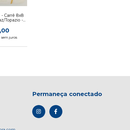
 - Carrê 8x8
z/Topazio -
50 pcs
,00
0
sem juros
Permaneça conectado
dora.com