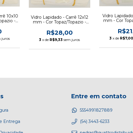
Vidro Lapidado
rrê 10x10
Vidro Lapidado - Carrê 12x12
mm - Cor Topa
opazio -
mm - Cor Topaz/Topazio -
Pacote 1
pcs
Pacote 100 pcs
R$21
0
R$28,00
3
x de
R$7,0
 juros
3
x de
R$9,33
sem juros
as
Entre em contato
gura
5554991827889
e Entrega
(54) 3443-6233
 Privacidade
pedras@quattrodistribui