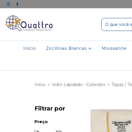
Início
Zircônias Brancas
Moissanite
Início
>
Vidro Lapidado - Coloridos
>
Topaz / T
Filtrar por
Preço
De
Até